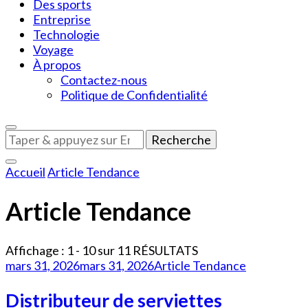
Des sports
Entreprise
Technologie
Voyage
À propos
Contactez-nous
Politique de Confidentialité
Vous
recherchiez
quelque
Accueil
Article Tendance
chose
?
Article Tendance
Affichage : 1 - 10 sur 11 RÉSULTATS
mars 31, 2026
mars 31, 2026
Article Tendance
Distributeur de serviettes