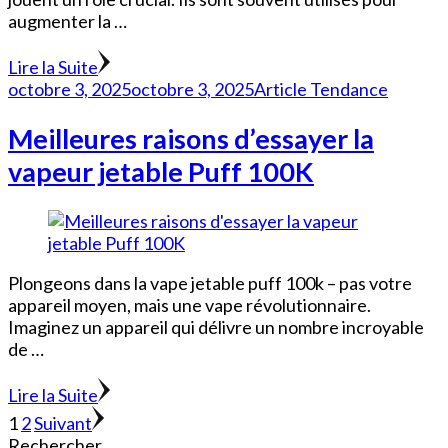
augmenter la …
Lire la Suite
octobre 3, 2025
octobre 3, 2025
Article Tendance
Meilleures raisons d’essayer la
vapeur jetable Puff 100K
Plongeons dans la vape jetable puff 100k – pas votre
appareil moyen, mais une vape révolutionnaire.
Imaginez un appareil qui délivre un nombre incroyable
de …
Lire la Suite
Pagination
Page
Page
1
2
Suivant
Rechercher