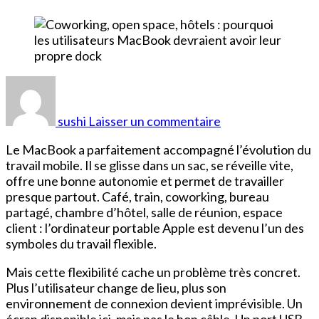
sur
Coworking,
open
sushi
Laisser un commentaire
space,
hôtels
Le MacBook a parfaitement accompagné l’évolution du
:
travail mobile. Il se glisse dans un sac, se réveille vite,
pourquoi
offre une bonne autonomie et permet de travailler
les
presque partout. Café, train, coworking, bureau
utilisateurs
partagé, chambre d’hôtel, salle de réunion, espace
MacBook
client : l’ordinateur portable Apple est devenu l’un des
devraient
symboles du travail flexible.
avoir
leur
Mais cette flexibilité cache un problème très concret.
propre
Plus l’utilisateur change de lieu, plus son
dock
environnement de connexion devient imprévisible. Un
écran disponible ici, mais pas le bon câble. Un port USB