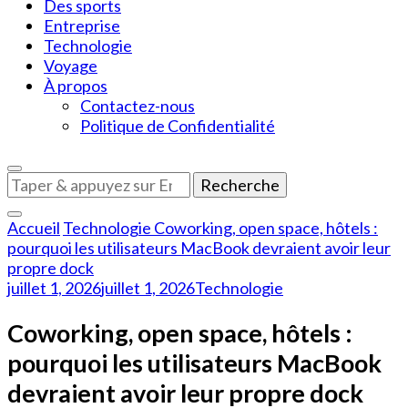
Des sports
Entreprise
Technologie
Voyage
À propos
Contactez-nous
Politique de Confidentialité
Vous
recherchiez
quelque
Accueil
Technologie
Coworking, open space, hôtels :
chose
pourquoi les utilisateurs MacBook devraient avoir leur
?
propre dock
juillet 1, 2026
juillet 1, 2026
Technologie
Coworking, open space, hôtels :
pourquoi les utilisateurs MacBook
devraient avoir leur propre dock