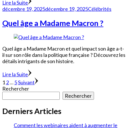
Lire la Suite
décembre 19, 2025
décembre 19, 2025
Célébrités
Quel âge a Madame Macron ?
Quel âge a Madame Macron et quel impact son âge a-t-
il sur son rôle dans la politique française ? Découvrez les
détails intrigants de son histoire.
Lire la Suite
Pagination
Page
Page
Page
1
2
…
5
Suivant
Rechercher
des
Rechercher
publications
Derniers Articles
Comment les webinaires aident à augmenter le