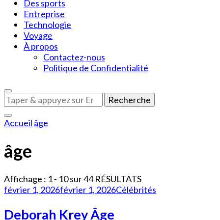
Des sports
Entreprise
Technologie
Voyage
À propos
Contactez-nous
Politique de Confidentialité
Vous
recherchiez
quelque
Accueil
âge
chose
?
âge
Affichage : 1 - 10 sur 44 RÉSULTATS
février 1, 2026
février 1, 2026
Célébrités
Deborah Krey Âge