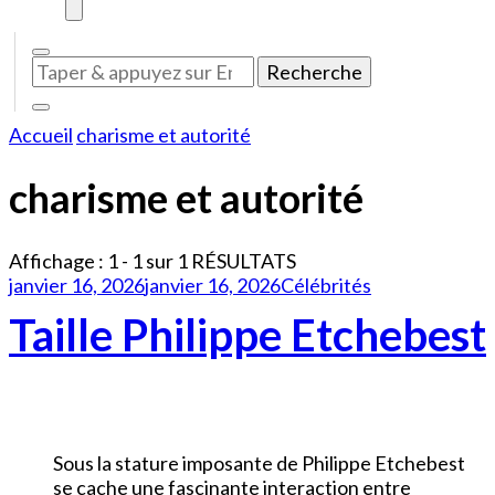
Vous
recherchiez
quelque
Accueil
charisme et autorité
chose
?
charisme et autorité
Affichage : 1 - 1 sur 1 RÉSULTATS
janvier 16, 2026
janvier 16, 2026
Célébrités
Taille Philippe Etchebest
Sous la stature imposante de Philippe Etchebest
se cache une fascinante interaction entre