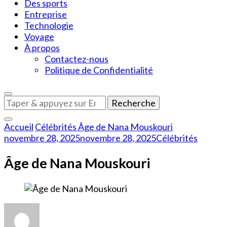
Des sports
Entreprise
Technologie
Voyage
À propos
Contactez-nous
Politique de Confidentialité
Vous
recherchiez
quelque
Accueil
Célébrités
Âge de Nana Mouskouri
chose
novembre 28, 2025
novembre 28, 2025
Célébrités
?
Âge de Nana Mouskouri
sur
Âge