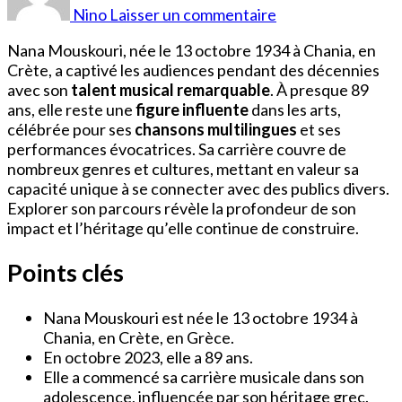
de
Nino
Laisser un commentaire
Nana
Mouskouri
Nana Mouskouri, née le 13 octobre 1934 à Chania, en
Crète, a captivé les audiences pendant des décennies
avec son
talent musical remarquable
. À presque 89
ans, elle reste une
figure influente
dans les arts,
célébrée pour ses
chansons multilingues
et ses
performances évocatrices. Sa carrière couvre de
nombreux genres et cultures, mettant en valeur sa
capacité unique à se connecter avec des publics divers.
Explorer son parcours révèle la profondeur de son
impact et l’héritage qu’elle continue de construire.
Points clés
Nana Mouskouri est née le 13 octobre 1934 à
Chania, en Crète, en Grèce.
En octobre 2023, elle a 89 ans.
Elle a commencé sa carrière musicale dans son
adolescence, influencée par son héritage grec.