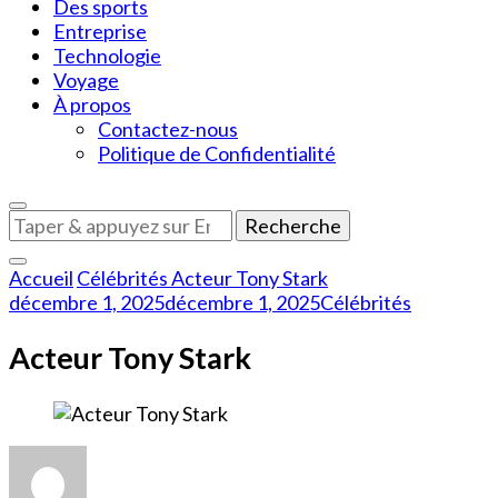
Des sports
Entreprise
Technologie
Voyage
À propos
Contactez-nous
Politique de Confidentialité
Vous
recherchiez
quelque
Accueil
Célébrités
Acteur Tony Stark
chose
décembre 1, 2025
décembre 1, 2025
Célébrités
?
Acteur Tony Stark
sur
Acteur