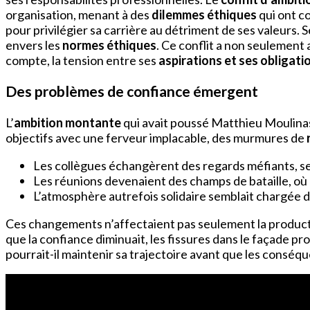
organisation, menant à des
dilemmes éthiques
qui ont co
pour privilégier sa carrière au détriment de ses valeu
envers les
normes éthiques
. Ce conflit a non seulement 
compte, la tension entre ses
aspirations et ses obligati
Des problèmes de confiance émergent
L’
ambition montante
qui avait poussé Matthieu Moulinas 
objectifs avec une ferveur implacable, des murmures de
Les collègues échangèrent des regards méfiants, s
Les réunions devenaient des champs de bataille, où 
L’atmosphère autrefois solidaire semblait chargée d
Ces changements n’affectaient pas seulement la productiv
que la confiance diminuait, les fissures dans le façade pr
pourrait-il maintenir sa trajectoire avant que les conséq