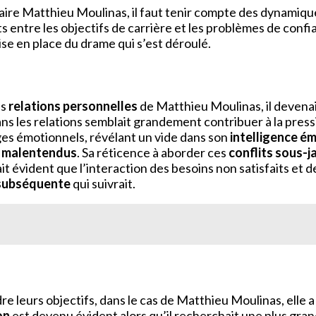
ffaire Matthieu Moulinas, il faut tenir compte des dynami
s entre les objectifs de carrière et les problèmes de con
mise en place du drame qui s’est déroulé.
es
relations personnelles
de Matthieu Moulinas, il devenai
dans les relations semblait grandement contribuer à la pre
ges émotionnels, révélant un vide dans son
intelligence é
x
malentendus
. Sa réticence à aborder ces
conflits sous-j
it évident que l’interaction des besoins non satisfaits et
 subséquente
qui suivrait.
dre leurs objectifs, dans le cas de Matthieu Moulinas, elle
on
est devenu évident alors qu’il recherchait une plus gra