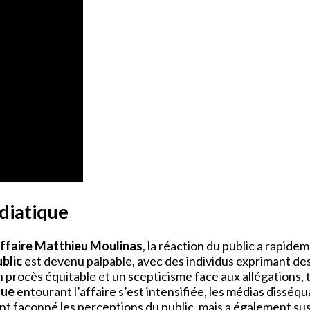
diatique
ffaire Matthieu Moulinas
, la réaction du public a rapid
blic
est devenu palpable, avec des individus exprimant des
n procès équitable et un scepticisme face aux allégations,
que
entourant l’affaire s’est intensifiée, les médias disséq
nt façonné les perceptions du public, mais a également sus