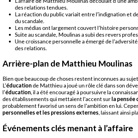
L’affaire de Matthieu Moulinas découlait d’une amb
des relations tendues.
La réaction du public variait entre l’indignation et d
du scandale.
Les médias ont largement couvert l’histoire personne
Suite au scandale, Moulinas a subi des revers profes
Une croissance personnelle a émergé de l’adversité, 
des relations.
Arrière-plan de Matthieu Moulinas
Bien que beaucoup de choses restent inconnues au sujet
L’
éducation
de Matthieu a joué un rôle clé dans son dé
l’
éducation
, il a été encouragé à poursuivre la connaissa
des établissements qui mettaient l’accent sur
la pensée c
probablement favorisé un sens de l’ambition en lui. Cep
personnelles et les pressions externes
, laissant ainsi 
Événements clés menant à l’affaire