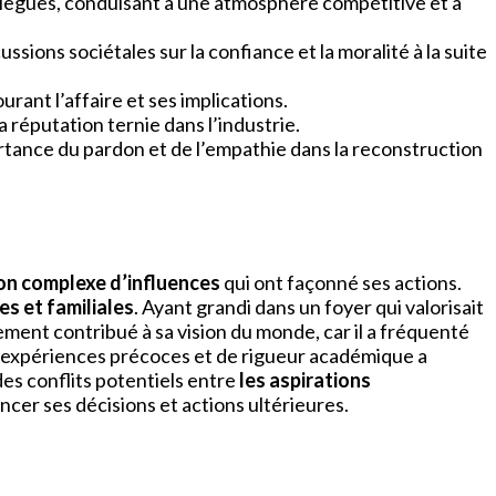
llègues, conduisant à une atmosphère compétitive et à
ssions sociétales sur la confiance et la moralité à la suite
rant l’affaire et ses implications.
 réputation ternie dans l’industrie.
portance du pardon et de l’empathie dans la reconstruction
on complexe d’influences
qui ont façonné ses actions.
es et familiales
. Ayant grandi dans un foyer qui valorisait
lement contribué à sa vision du monde, car il a fréquenté
’expériences précoces et de rigueur académique a
es conflits potentiels entre
les aspirations
encer ses décisions et actions ultérieures.