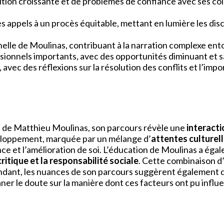
ition croissante et de problèmes de confiance avec ses co
es appels à un procès équitable, mettant en lumière les discu
lle de Moulinas, contribuant à la narration complexe entou
sionnels importants, avec des opportunités diminuant et sa
avec des réflexions sur la résolution des conflits et l’im
 de Matthieu Moulinas, son parcours révèle une
interacti
veloppement, marquée par un mélange d’
attentes culturell
nce et l’amélioration de soi. L’éducation de Moulinas a éga
ritique et la responsabilité sociale
. Cette combinaison d
endant, les nuances de son parcours suggèrent également d
planer le doute sur la manière dont ces facteurs ont pu influ