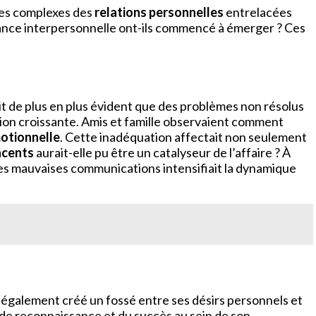
ques complexes des
relations personnelles
entrelacées
fiance interpersonnelle ont-ils commencé à émerger ? Ces
t de plus en plus évident que des problèmes non résolus
ssion croissante. Amis et famille observaient comment
motionnelle
. Cette inadéquation affectait non seulement
acents
aurait-elle pu être un catalyseur de l’affaire ? À
 des mauvaises communications intensifiait la dynamique
 a également créé un fossé entre ses désirs personnels et
nde reconnaissance et du succès au sein de son