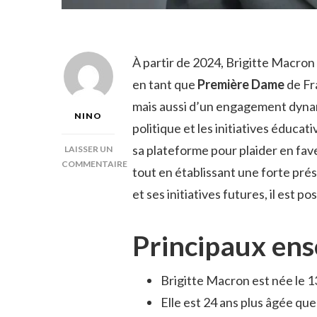
À partir de 2024, Brigitte Macron
en tant que
Première Dame
de Fr
mais aussi d’un engagement dyna
NINO
politique et les initiatives éducati
sa plateforme pour plaider en fave
LAISSER UN
COMMENTAIRE
tout en établissant une forte pré
SUR
et ses initiatives futures, il est p
ÂGE
BRIGITTE
MACRON
Principaux en
2024
Brigitte Macron est née le 13 
Elle est 24 ans plus âgée q