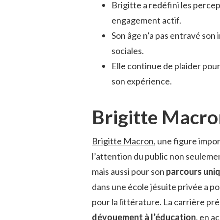
Brigitte a redéfini les perce
engagement actif.
Son âge n’a pas entravé son in
sociales.
Elle continue de plaider pour
son expérience.
Brigitte Macro
Brigitte Macron
, une figure impo
l’attention du public non seuleme
mais aussi pour son
parcours uni
dans une école jésuite privée a po
pour la littérature. La carrière p
dévouement à l’éducation
, en a