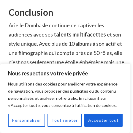
Conclusion
Arielle Dombasle continue de captiver les
audiences avec ses
talents multifacettes
et son
style unique. Avec plus de 10 albums à son actif et
une filmographie qui compte près de 50 rôles, elle
n’est pas seulement une étoile éphémère mais une
influence durable
dans les arts. Sa capacité à
Nous respectons votre vie privée
mélanger musique, mode et film lui a assuré un
Nous utilisons des cookies pour améliorer votre expérience
attrait intemporel, faisant d’elle une
figure
de navigation, vous proposer des publicités ou du contenu
incontournable
de la culture contemporaine.
personnalisés et analyser notre trafic. En cliquant sur
« Accepter tout », vous consentez à l'utilisation de cookies.
Alors qu’elle avance, l’héritage de Dombasle
inspirera certainement les générations futures
Personnaliser
Tout rejeter
Accepter tout
d’artistes.