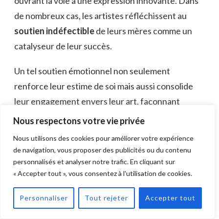
ouvrant la voie à une expression innovante. Dans
de nombreux cas, les artistes réfléchissent au
soutien indéfectible
de leurs mères comme un
catalyseur de leur succès.
Un tel soutien émotionnel non seulement
renforce leur estime de soi mais aussi consolide
leur engagement envers leur art, façonnant
finalement leur
identité artistique
et leur
Nous respectons votre vie privée
parcours.
Nous utilisons des cookies pour améliorer votre expérience
de navigation, vous proposer des publicités ou du contenu
Influence des Modèles de Rôle
personnalisés et analyser notre trafic. En cliquant sur
« Accepter tout », vous consentez à l'utilisation de cookies.
Bien que l’influence d’une mère puisse souvent
passer inaperçue, elle joue un rôle crucial dans la
Personnaliser
Tout rejeter
Accepter tout
formation de l’identité d’un artiste et de son