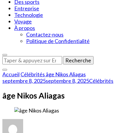
Des sports
Entreprise
Technologie
Voyage
À propos
Contactez-nous
Politique de Confidentialité
Vous
recherchiez
quelque
Accueil
Célébrités
âge Nikos Aliagas
chose
septembre 8, 2025
septembre 8, 2025
Célébrités
?
âge Nikos Aliagas
sur
âge