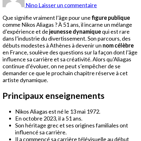
Nikos
Nino
Laisser un commentaire
Aliagas
Que signifie vraiment l’âge pour une
figure publique
comme Nikos Aliagas ? À 51 ans, il incarne un mélange
d’expérience et de
jeunesse dynamique
qui est rare
dans l’industrie du divertissement. Son parcours, des
débuts modestes à Athènes à devenir un
nom célèbre
en France, soulève des questions sur la façon dont l’âge
influence sa carrière et sa créativité. Alors qu’Aliagas
continue d’évoluer, on ne peut s’empêcher de se
demander ce que le prochain chapitre réserve à cet
artiste dynamique.
Principaux enseignements
Nikos Aliagas est né le 13 mai 1972.
En octobre 2023, il a 51 ans.
Son héritage grec et ses origines familiales ont
influencé sa carrière.
Il a commencé sa carrière télévisuelle au début