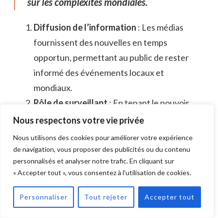
sur les complexités mondiales.
Diffusion de l’information
: Les médias
fournissent des nouvelles en temps
opportun, permettant au public de rester
informé des événements locaux et
mondiaux.
Rôle de surveillant
: En tenant le pouvoir
responsable, les médias favorisent la
Nous respectons votre vie privée
transparence et encouragent la
Nous utilisons des cookies pour améliorer votre expérience
responsabilité médiatique, ce qui est
de navigation, vous proposer des publicités ou du contenu
personnalisés et analyser notre trafic. En cliquant sur
essentiel pour une démocratie saine.
« Accepter tout », vous consentez à l'utilisation de cookies.
Engagement public
: À travers des
discussions et des débats, les médias
Personnaliser
Tout rejeter
Accepter tout
cultivent la confiance du public,