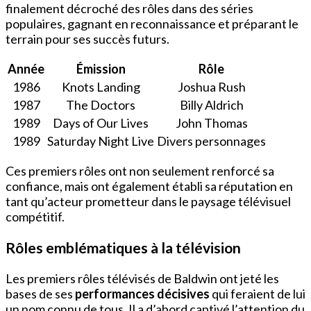
finalement décroché des rôles dans des séries
populaires, gagnant en reconnaissance et préparant le
terrain pour ses succès futurs.
Année
Émission
Rôle
1986
Knots Landing
Joshua Rush
1987
The Doctors
Billy Aldrich
1989
Days of Our Lives
John Thomas
1989
Saturday Night Live
Divers personnages
Ces premiers rôles ont non seulement renforcé sa
confiance, mais ont également établi sa réputation en
tant qu’acteur prometteur dans le paysage télévisuel
compétitif.
Rôles emblématiques à la télévision
Les premiers rôles télévisés de Baldwin ont jeté les
bases de ses
performances décisives
qui feraient de lui
un nom connu de tous. Il a d’abord captivé l’attention du