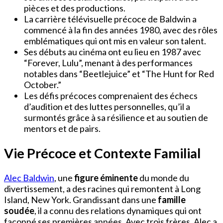
pièces et des productions.
La carrière télévisuelle précoce de Baldwin a
commencé à la fin des années 1980, avec des rôles
emblématiques qui ont mis en valeur son talent.
Ses débuts au cinéma ont eu lieu en 1987 avec
“Forever, Lulu”, menant à des performances
notables dans “Beetlejuice” et “The Hunt for Red
October.”
Les défis précoces comprenaient des échecs
d’audition et des luttes personnelles, qu’il a
surmontés grâce à sa résilience et au soutien de
mentors et de pairs.
Vie Précoce et Contexte Familial
Alec Baldwin
, une
figure éminente
du monde du
divertissement, a des racines qui remontent à Long
Island, New York. Grandissant dans une
famille
soudée
, il a connu des relations dynamiques qui ont
façonné ses premières années. Avec trois frères, Alec a