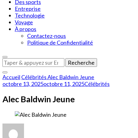
Des sports
Entreprise
Technologie
Voyage
À propos
Contactez-nous
Politique de Confidentialité
Vous
recherchiez
quelque
Accueil
Célébrités
Alec Baldwin Jeune
chose
octobre 13, 2025
octobre 11, 2025
Célébrités
?
Alec Baldwin Jeune
sur
Alec