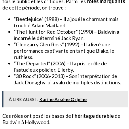
fois le public et les critiques. Parmi les
rôles marquants
de cette période, on trouve :
“Beetlejuice” (1988) – Il a joué le charmant mais
troublé Adam Maitland.
“The Hunt for Red October” (1990) – Baldwin a
incarné le déterminé Jack Ryan.
“Glengarry Glen Ross” (1992) – Il a livré une
performance captivante en tant que Blake, le
ruthless.
“The Departed” (2006) – Il a pris le rôle de
l’astucieux policier, Ellerby.
“30 Rock” (2006-2013) – Son interprétation de
Jack Donaghy lui a valu de multiples distinctions.
À LIRE AUSSI :
Karine Arsène Origine
Ces rôles ont posé les bases de l’
héritage durable
de
Baldwin à Hollywood.