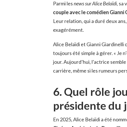
Parmi les
news sur Alice Belaïdi
, sa
couple avec le comédien Gianni G
Leur relation, qui a duré deux an
exagérément.
Alice Belaïdi et Gianni Giardinelli
toujours été simple à gérer. « Je n’
jour. Aujourd’hui, l’actrice sembl
carrière, même si les rumeurs per
6. Quel rôle jo
présidente du j
En 2025, Alice Belaïdi a été nom