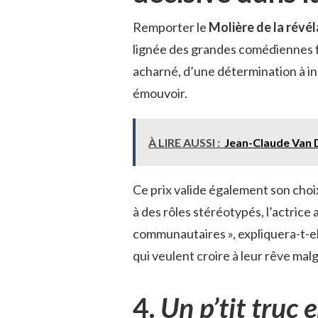
Remporter le
Molière de la révél
lignée des grandes comédiennes fr
acharné, d’une détermination à i
émouvoir.
À LIRE AUSSI :
Jean-Claude Van
Ce prix valide également son choi
à des rôles stéréotypés, l’actrice
communautaires », expliquera-t-elle
qui veulent croire à leur rêve malg
4.
Un p’tit truc 