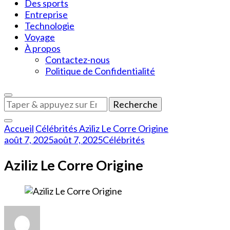
Des sports
Entreprise
Technologie
Voyage
À propos
Contactez-nous
Politique de Confidentialité
Vous
recherchiez
quelque
Accueil
Célébrités
Aziliz Le Corre Origine
chose
août 7, 2025
août 7, 2025
Célébrités
?
Aziliz Le Corre Origine
sur
Aziliz