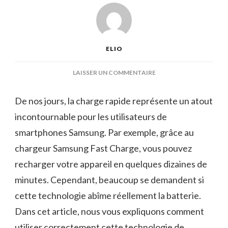
ELIO
SUR
LAISSER UN COMMENTAIRE
CHARGEUR
SAMSUNG
De nos jours, la charge rapide représente un atout
FAST
incontournable pour les utilisateurs de
CHARGE
:
smartphones Samsung. Par exemple, grâce au
ASTUCE
chargeur Samsung Fast Charge, vous pouvez
POUR
PROLONGER
recharger votre appareil en quelques dizaines de
LA
minutes. Cependant, beaucoup se demandent si
DURÉE
DE
cette technologie abîme réellement la batterie.
VIE
Dans cet article, nous vous expliquons comment
DE
VOTRE
utiliser correctement cette technologie de