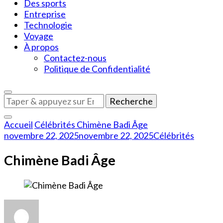
Des sports
Entreprise
Technologie
Voyage
À propos
Contactez-nous
Politique de Confidentialité
Vous
recherchiez
quelque
Accueil
Célébrités
Chimène Badi Âge
chose
novembre 22, 2025
novembre 22, 2025
Célébrités
?
Chimène Badi Âge
sur
Chimène