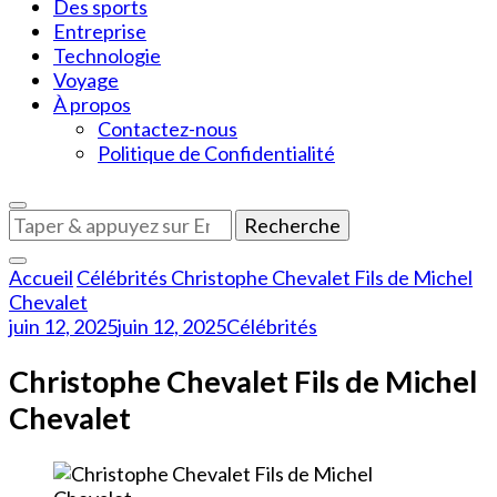
Des sports
Entreprise
Technologie
Voyage
À propos
Contactez-nous
Politique de Confidentialité
Vous
recherchiez
quelque
Accueil
Célébrités
Christophe Chevalet Fils de Michel
chose
Chevalet
?
juin 12, 2025
juin 12, 2025
Célébrités
Christophe Chevalet Fils de Michel
Chevalet