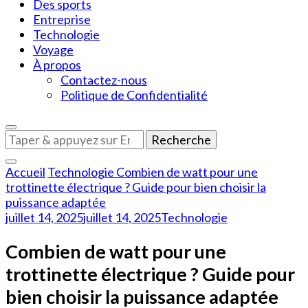
Des sports
Entreprise
Technologie
Voyage
À propos
Contactez-nous
Politique de Confidentialité
Vous
recherchiez
quelque
Accueil
Technologie
Combien de watt pour une
chose
trottinette électrique ? Guide pour bien choisir la
?
puissance adaptée
juillet 14, 2025
juillet 14, 2025
Technologie
Combien de watt pour une
trottinette électrique ? Guide pour
bien choisir la puissance adaptée