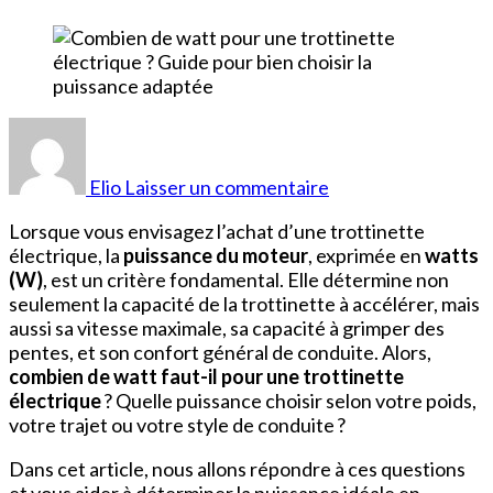
sur
Combien
de
Elio
Laisser un commentaire
watt
pour
Lorsque vous envisagez l’achat d’une trottinette
une
électrique, la
puissance du moteur
, exprimée en
watts
trottinette
(W)
, est un critère fondamental. Elle détermine non
électrique
seulement la capacité de la trottinette à accélérer, mais
?
aussi sa vitesse maximale, sa capacité à grimper des
Guide
pentes, et son confort général de conduite. Alors,
pour
combien de watt faut-il pour une trottinette
bien
électrique
? Quelle puissance choisir selon votre poids,
choisir
votre trajet ou votre style de conduite ?
la
puissance
Dans cet article, nous allons répondre à ces questions
adaptée
et vous aider à déterminer la puissance idéale en