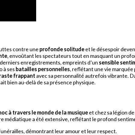
 luttes contre une
profonde solitude
et le désespoir deven
nte
, envoûtant les spectateurs tout en masquant un profo
es derniers enregistrements, empreints d’un
sensible senti
o à ses
batailles personnelles
, reflétant une vie marquée 
raste frappant
avec sa personnalité autrefois vibrante. Da
nait bien au-delà de sa présence physique.
hoc à travers le monde de la musique
et chez sa légion de
ure médiatique a été extensive, reflétant le profond senti
unérailles, démontrant leur amour et leur respect.