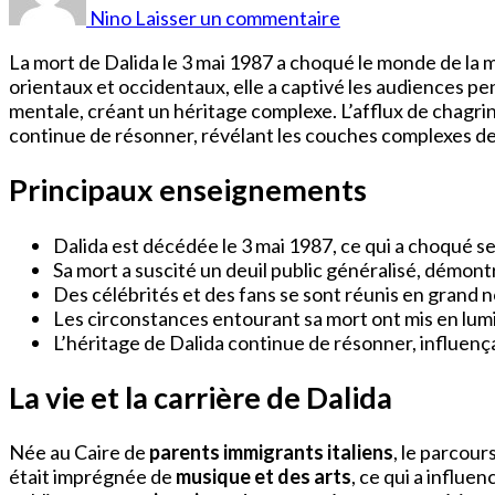
Deces
Nino
Laisser un commentaire
La mort de Dalida le 3 mai 1987 a choqué le monde de la 
orientaux et occidentaux, elle a captivé les audiences p
mentale, créant un héritage complexe. L’afflux de chagrin
continue de résonner, révélant les couches complexes de
Principaux enseignements
Dalida est décédée le 3 mai 1987, ce qui a choqué ses
Sa mort a suscité un deuil public généralisé, démontr
Des célébrités et des fans se sont réunis en grand 
Les circonstances entourant sa mort ont mis en lumiè
L’héritage de Dalida continue de résonner, influenç
La vie et la carrière de Dalida
Née au Caire de
parents immigrants italiens
, le parcour
était imprégnée de
musique et des arts
, ce qui a influe