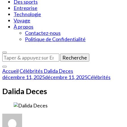
Des sports
Entreprise
Technologie
Voyage
À propos
Contactez-nous
Politique de Confidentialité
Vous
recherchiez
quelque
Accueil
Célébrités
Dalida Deces
chose
décembre 11, 2025
décembre 11, 2025
Célébrités
?
Dalida Deces
sur
Dalida