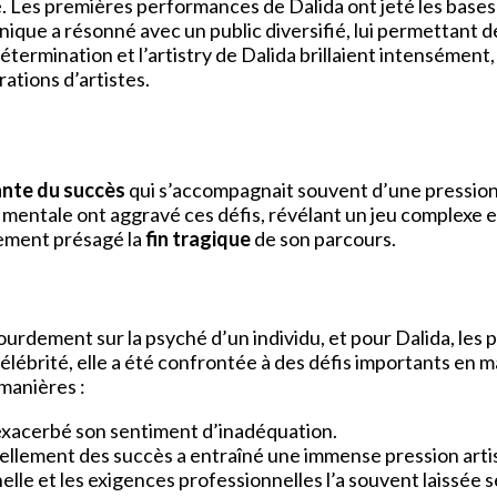
Les premières performances de Dalida ont jeté les bases de 
nique a résonné avec un public diversifié, lui permettant 
détermination et l’artistry de Dalida brillaient intensément
ations d’artistes.
ante du succès
qui s’accompagnait souvent d’une pression
é mentale ont aggravé ces défis, révélant un jeu complexe e
lement présagé la
fin tragique
de son parcours.
urdement sur la psyché d’un individu, et pour Dalida, les 
lébrité, elle a été confrontée à des défis importants en ma
manières :
 exacerbé son sentiment d’inadéquation.
uellement des succès a entraîné une immense pression arti
nelle et les exigences professionnelles l’a souvent laissée s