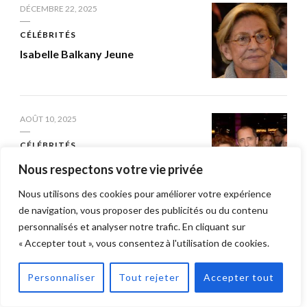
DÉCEMBRE 22, 2025
CÉLÉBRITÉS
Isabelle Balkany Jeune
AOÛT 10, 2025
CÉLÉBRITÉS
Les Parents de Cyril Hanouna
Nous respectons votre vie privée
Nous utilisons des cookies pour améliorer votre expérience
de navigation, vous proposer des publicités ou du contenu
personnalisés et analyser notre trafic. En cliquant sur
« Accepter tout », vous consentez à l'utilisation de cookies.
Laisser un commentaire
Personnaliser
Tout rejeter
Accepter tout