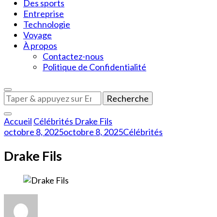
Des sports
Entreprise
Technologie
Voyage
À propos
Contactez-nous
Politique de Confidentialité
Vous
recherchiez
quelque
Accueil
Célébrités
Drake Fils
chose
octobre 8, 2025
octobre 8, 2025
Célébrités
?
Drake Fils
sur
Drake