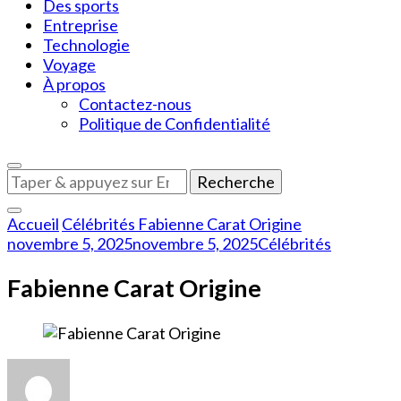
Des sports
Entreprise
Technologie
Voyage
À propos
Contactez-nous
Politique de Confidentialité
Vous
recherchiez
quelque
Accueil
Célébrités
Fabienne Carat Origine
chose
novembre 5, 2025
novembre 5, 2025
Célébrités
?
Fabienne Carat Origine
sur
Fabienne