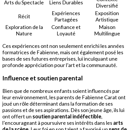
Arts du Spectacle
Liens Durables
Diversifié
Expériences
Exposition
Récit
Partagées
Artistique
Exploration de la
Confiance et
Maison
Nature
Loyauté
Multilingue
Ces expériences ont non seulement enrichi les années
formatrices de Fabienne, mais ont également posé les
bases de ses futures entreprises, lui inculquant une
profonde appréciation pour l’art et la communauté.
Influence et soutien parental
Bien que de nombreux enfants soient influencés par
leur environnement, les parents de Fabienne Carat ont
joué un rôle déterminant dans la formation de ses
passions et de ses aspirations. Dès son jeune âge, ils lui
ont offert un
soutien parental indéfectible
,
l’encourageant à poursuivre ses intérêts dans les
arts
de la scène
. Leur foi en son talent a favorisé un
sens de