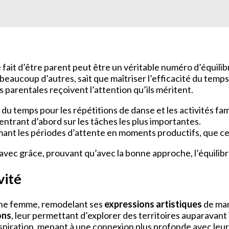
 fait d’être parent peut être un véritable numéro d’équilib
aucoup d’autres, sait que maîtriser l’efficacité du temps e
parentales reçoivent l’attention qu’ils méritent.
 temps pour les répétitions de danse et les activités fami
centrant d’abord sur les tâches les plus importantes.
ant les périodes d’attente en moments productifs, que ce s
avec grâce, prouvant qu’avec la bonne approche, l’équilibre
vité
ne femme, remodelant ses
expressions artistiques
de man
ons
, leur permettant d’explorer des territoires auparavant i
piration, menant à une connexion plus profonde avec leur a