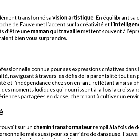
ndément transformé sa
vision artistique
. En équilibrant sa 
che de Fauve met l’accent sur la créativité et
l’intellige
fis d’être une
maman qui travaille
mettent souvent à l’épre
raient bien vous surprendre.
essionnelle connue pour ses expressions créatives dans l
té, naviguant à travers les défis de la parentalité tout en 
ité et l’indépendance chez son enfant, reflétant ainsi sa p
t des moments ludiques qui nourrissent à la fois la croissan
périences partagées en danse, cherchant à cultiver un envi
é
trouvait sur un
chemin transformateur
rempli à la fois de 
rsonnelle mais aussi pour sa carrière de danseuse. Fauve r