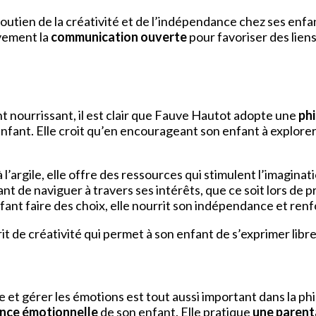
tien de la créativité et de l’indépendance chez ses enfants
ivement la
communication ouverte
pour favoriser des lien
nourrissant, il est clair que Fauve Hautot adopte une
ph
enfant. Elle croit qu’en encourageant son enfant à explore
 l’argile, elle offre des ressources qui stimulent l’imaginat
nt de naviguer à travers ses intérêts, que ce soit lors de 
nfant faire des choix, elle nourrit son indépendance et renf
t de créativité qui permet à son enfant de s’exprimer libr
re et gérer les émotions est tout aussi important dans la 
gence émotionnelle
de son enfant. Elle pratique
une parent