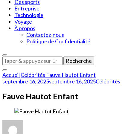
Des sports
Entreprise
Technologie
Voyage
À propos
Contactez-nous
Politique de Confidentialité
Vous
recherchiez
quelque
Accueil
Célébrités
Fauve Hautot Enfant
chose
septembre 16, 2025
septembre 16, 2025
Célébrités
?
Fauve Hautot Enfant
sur
Fauve