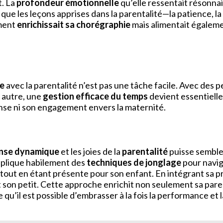
t. La
profondeur émotionnelle
qu’elle ressentait résonna
 que les leçons apprises dans la parentalité—la patience, l
ement
enrichissait sa chorégraphie
mais alimentait égalemen
se
avec la parentalité n’est pas une tâche facile. Avec des 
e autre, une
gestion efficace du temps
devient essentielle.
nse ni son engagement envers la maternité.
anse dynamique
et les joies de la
parentalité
puisse sembler
pplique habilement des
techniques de jonglage
pour navigu
e tout en étant présente pour son enfant. En intégrant sa p
son petit. Cette approche enrichit non seulement sa paren
qu’il est possible d’embrasser à la fois la performance et 