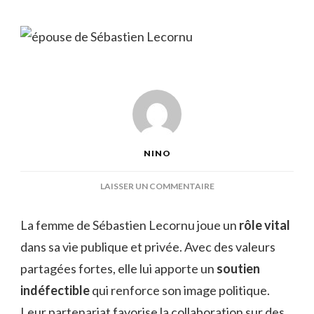
NINO
SUR
LAISSER UN COMMENTAIRE
ÉPOUSE
DE
La femme de Sébastien Lecornu joue un
rôle vital
SÉBASTIEN
dans sa vie publique et privée. Avec des valeurs
LECORNU
partagées fortes, elle lui apporte un
soutien
indéfectible
qui renforce son image politique.
Leur partenariat favorise la collaboration sur des