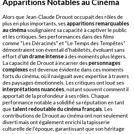
Apparitions Notables au Cinéma
Alors que Jean-Claude Drouot occupait des rôles de
plus en plus importants, ses
apparitions remarquables
au cinéma
soulignaient sa capacité à captiver le public
et les critiques. Ses performances dans des films
comme “Les Déracinés” et “Le Temps des Tempêtes”
démontraient son éventail d’habiletés, évoluant sans
effort d’
un drame intense
à des moments plus légers.
La capacité de Drouot à incarner des
personnages
complexes
est devenue évidente dans ces moments
forts du cinéma, où il naviguait avec expertise à travers
des paysages émotionnels. Les critiques ont loué ses
interprétations nuancées
, notant souvent comment il
apportait de la profondeur à ses rôles. Chaque
performance notable a solidifié sa réputation en tant
que
talent redoutable du cinéma français
. Les
contributions de Drouot au cinéma ont non seulement
diverti mais ont également enrichi la tapisserie
culturelle de l’époque, garantissant que son héritage