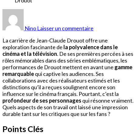
sur
Films
et
Nino
Laisser un commentaire
Séries
TV
La carrière de Jean-Claude Drouot offre une
avec
exploration fascinante de
la polyvalence dans le
Jean-
cinéma et la télévision
. De ses premières percées à ses
Claude
rôles mémorables dans des séries emblématiques, les
Drouot
performances de Drouot mettent en avant une
gamme
remarquable
qui captive les audiences. Ses
collaborations avec des réalisateurs estimés et les
distinctions qu’il a reçues soulignent encore son
influence sur le cinéma français. Pourtant, c’est la
profondeur de ses personnages
qui résonne vraiment.
Quels aspects de son travail ont laissé une impression
durable tant sur les critiques que sur les fans ?
Points Clés