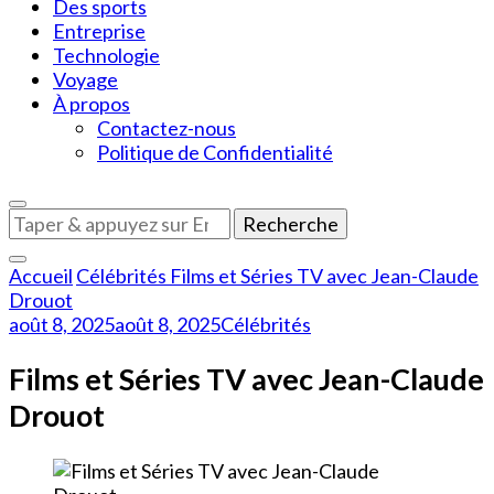
Des sports
Entreprise
Technologie
Voyage
À propos
Contactez-nous
Politique de Confidentialité
Vous
recherchiez
quelque
Accueil
Célébrités
Films et Séries TV avec Jean-Claude
chose
Drouot
?
août 8, 2025
août 8, 2025
Célébrités
Films et Séries TV avec Jean-Claude
Drouot