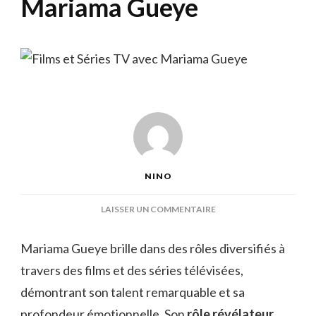
Mariama Gueye
NINO
SUR
LAISSER UN COMMENTAIRE
FILMS
ET
Mariama Gueye brille dans des rôles diversifiés à
SÉRIES
travers des films et des séries télévisées,
TV
AVEC
démontrant son talent remarquable et sa
MARIAMA
profondeur émotionnelle. Son
rôle révélateur
GUEYE