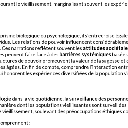
rant le vieillissement, marginalisant souvent les expérien
un prisme biologique ou psychologique, il s’entrecroise éga
ividus. Les relations de pouvoir influencent considérablem
. Ces narrations reflètent souvent les
attitudes sociétale
ées peuvent faire face à des
barrières systémiques
basées 
uctures de pouvoir promeuvent la valeur de la sagesse et de
es âgées. En fin de compte, comprendre l’interaction entre 
i honorent les expériences diversifiées de la population vie
logie
dans la vie quotidienne, la
surveillance
des personnes
nière dont les populations vieillissantes sont surveillées
le vieillissement, soulevant des préoccupations éthiques 
 comprennent :