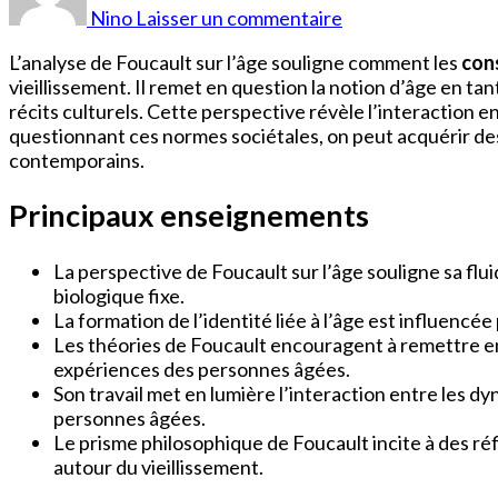
Jean
Nino
Laisser un commentaire
Pierre
Âge
L’analyse de Foucault sur l’âge souligne comment les
con
vieillissement. Il remet en question la notion d’âge en t
récits culturels. Cette perspective révèle l’interaction e
questionnant ces normes sociétales, on peut acquérir des
contemporains.
Principaux enseignements
La perspective de Foucault sur l’âge souligne sa fl
biologique fixe.
La formation de l’identité liée à l’âge est influencé
Les théories de Foucault encouragent à remettre en 
expériences des personnes âgées.
Son travail met en lumière l’interaction entre les d
personnes âgées.
Le prisme philosophique de Foucault incite à des réfl
autour du vieillissement.