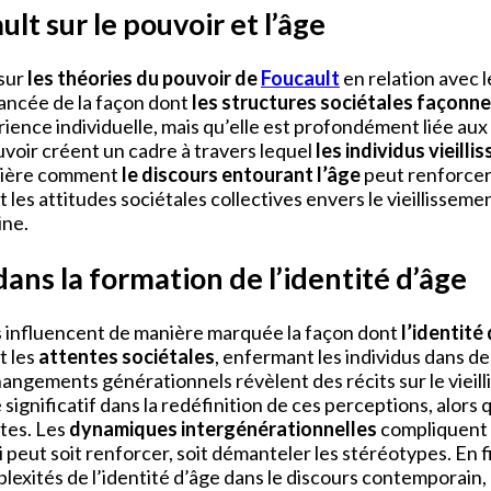
t sur le pouvoir et l’âge
 sur
les théories du pouvoir de
Foucault
en relation avec l
ancée de la façon dont
les structures sociétales façonne
rience individuelle, mais qu’elle est profondément liée aux
voir créent un cadre à travers lequel
les individus vieilli
umière comment
le discours entourant l’âge
peut renforcer
 et les attitudes sociétales collectives envers le vieilliss
ine.
dans la formation de l’identité d’âge
es influencent de manière marquée la façon dont
l’identité
t les
attentes sociétales
, enfermant les individus dans de
 changements générationnels révèlent des récits sur le viei
 significatif dans la redéfinition de ces perceptions, alor
stes. Les
dynamiques intergénérationnelles
compliquent d
i peut soit renforcer, soit démanteler les stéréotypes. En
lexités de l’identité d’âge dans le discours contemporain, où