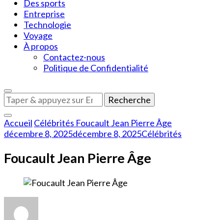
Des sports
Entreprise
Technologie
Voyage
À propos
Contactez-nous
Politique de Confidentialité
Vous
recherchiez
quelque
Accueil
Célébrités
Foucault Jean Pierre Âge
chose
décembre 8, 2025
décembre 8, 2025
Célébrités
?
Foucault Jean Pierre Âge
sur
Foucault