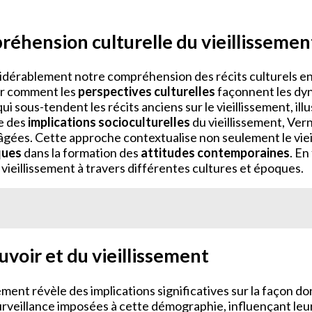
réhension culturelle du vieillissemen
nsidérablement notre compréhension des récits culturels e
er comment les
perspectives culturelles
façonnent les dyn
ui sous-tendent les récits anciens sur le vieillissement, il
ue des
implications socioculturelles
du vieillissement, Ver
âgées. Cette approche contextualise non seulement le vieil
ques
dans la formation des
attitudes contemporaines
. En
ieillissement à travers différentes cultures et époques.
voir et du vieillissement
sement révèle des implications significatives sur la façon do
urveillance imposées à cette démographie, influençant leu