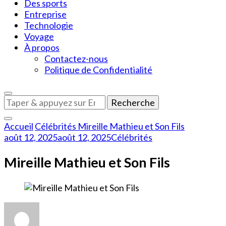
Des sports
Entreprise
Technologie
Voyage
À propos
Contactez-nous
Politique de Confidentialité
Vous
recherchiez
quelque
Accueil
Célébrités
Mireille Mathieu et Son Fils
chose
août 12, 2025
août 12, 2025
Célébrités
?
Mireille Mathieu et Son Fils
sur
Mireille