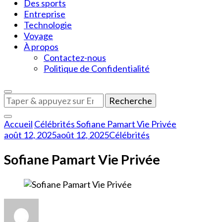
Des sports
Entreprise
Technologie
Voyage
À propos
Contactez-nous
Politique de Confidentialité
Vous
recherchiez
quelque
Accueil
Célébrités
Sofiane Pamart Vie Privée
chose
août 12, 2025
août 12, 2025
Célébrités
?
Sofiane Pamart Vie Privée
sur
Sofiane