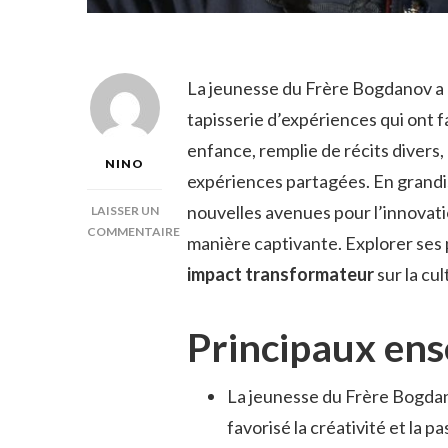
La jeunesse du Frère Bogdanov a
tapisserie d’expériences qui ont f
enfance, remplie de récits divers
NINO
expériences partagées. En grandis
nouvelles avenues pour l’innovatio
LAISSER UN
COMMENTAIRE
manière captivante. Explorer ses
SUR
impact transformateur
sur la cu
FRÈRE
BOGDANOV
JEUNE
Principaux en
La jeunesse du Frère Bogda
favorisé la créativité et la p