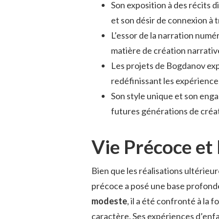
Son exposition à des récits 
et son désir de connexion à 
L’essor de la narration num
matière de création narrativ
Les projets de Bogdanov explo
redéfinissant les expérienc
Son style unique et son enga
futures générations de créa
Vie Précoce et
Bien que les réalisations ultérieu
précoce a posé une base profonde
modeste
, il a été confronté à la f
caractère. Ses expériences d’enfan