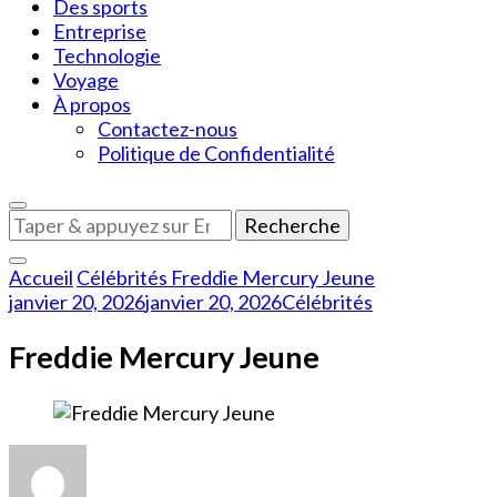
Des sports
Entreprise
Technologie
Voyage
À propos
Contactez-nous
Politique de Confidentialité
Vous
recherchiez
quelque
Accueil
Célébrités
Freddie Mercury Jeune
chose
janvier 20, 2026
janvier 20, 2026
Célébrités
?
Freddie Mercury Jeune
sur
Freddie