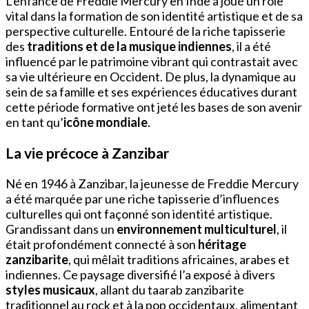
L’enfance de Freddie Mercury en Inde a joué un rôle
vital dans la formation de son identité artistique et de sa
perspective culturelle. Entouré de la riche tapisserie
des
traditions et de la musique indiennes
, il a été
influencé par le patrimoine vibrant qui contrastait avec
sa vie ultérieure en Occident. De plus, la dynamique au
sein de sa famille et ses expériences éducatives durant
cette période formative ont jeté les bases de son avenir
en tant qu’
icône mondiale
.
La vie précoce à Zanzibar
Né en 1946 à Zanzibar, la jeunesse de Freddie Mercury
a été marquée par une riche tapisserie d’influences
culturelles qui ont façonné son identité artistique.
Grandissant dans un
environnement multiculturel
, il
était profondément connecté à son
héritage
zanzibarite
, qui mêlait traditions africaines, arabes et
indiennes. Ce paysage diversifié l’a exposé à divers
styles musicaux
, allant du taarab zanzibarite
traditionnel au rock et à la pop occidentaux, alimentant