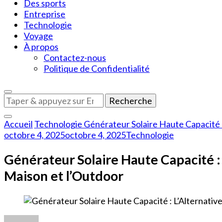
Des sports
Entreprise
Technologie
Voyage
À propos
Contactez-nous
Politique de Confidentialité
Vous
recherchiez
quelque
Accueil
Technologie
Générateur Solaire Haute Capacité 
chose
octobre 4, 2025
octobre 4, 2025
Technologie
?
Générateur Solaire Haute Capacité :
Maison et l’Outdoor
sur