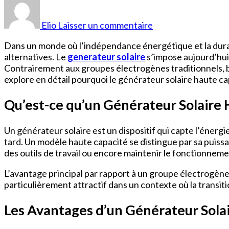
Générateur
Solaire
Elio
Laisser un commentaire
Haute
Capacité
Dans un monde où l’indépendance énergétique et la durabi
:
alternatives. Le
generateur solaire
s’impose aujourd’hui
L’Alternative
Contrairement aux groupes électrogènes traditionnels, br
Moderne
explore en détail pourquoi le générateur solaire haute ca
aux
Groupes
Qu’est-ce qu’un Générateur Solaire 
Électrogènes
Traditionnels
Un générateur solaire est un dispositif qui capte l’énergi
pour
tard. Un modèle haute capacité se distingue par sa puiss
la
des outils de travail ou encore maintenir le fonctionnem
Maison
et
L’avantage principal par rapport à un groupe électrogène 
l’Outdoor
particulièrement attractif dans un contexte où la transi
Les Avantages d’un Générateur Sola