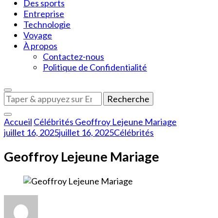
Des sports
Entreprise
Technologie
Voyage
À propos
Contactez-nous
Politique de Confidentialité
Vous
recherchiez
quelque
Accueil
Célébrités
Geoffroy Lejeune Mariage
chose
juillet 16, 2025
juillet 16, 2025
Célébrités
?
Geoffroy Lejeune Mariage
sur
Geoffroy