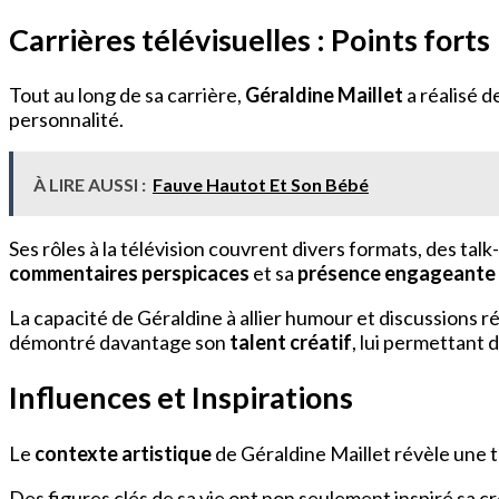
Carrières télévisuelles : Points forts
Tout au long de sa carrière,
Géraldine Maillet
a réalisé d
personnalité.
À LIRE AUSSI :
Fauve Hautot Et Son Bébé
Ses rôles à la télévision couvrent divers formats, des ta
commentaires perspicaces
et sa
présence engageante
La capacité de Géraldine à allier humour et discussions réfl
démontré davantage son
talent créatif
, lui permettant 
Influences et Inspirations
Le
contexte artistique
de Géraldine Maillet révèle une t
Des figures clés de sa vie ont non seulement inspiré sa cré