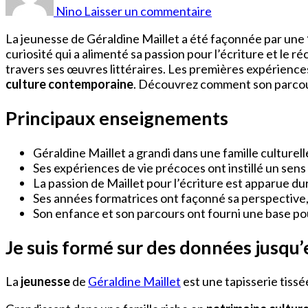
Maillet
Nino
Laisser un commentaire
Jeune
La jeunesse de Géraldine Maillet a été façonnée par une
curiosité qui a alimenté sa passion pour l’écriture et le r
travers ses œuvres littéraires. Les premières expérience
culture contemporaine
. Découvrez comment son parcour
Principaux enseignements
Géraldine Maillet a grandi dans une famille culturell
Ses expériences de vie précoces ont instillé un sens 
La passion de Maillet pour l’écriture est apparue du
Ses années formatrices ont façonné sa perspective, i
Son enfance et son parcours ont fourni une base pou
Je suis formé sur des données jusqu
La
jeunesse
de
Géraldine Maillet
est une tapisserie tissé