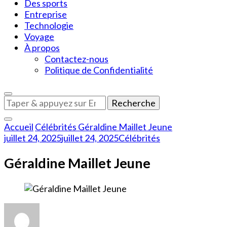
Des sports
Entreprise
Technologie
Voyage
À propos
Contactez-nous
Politique de Confidentialité
Vous
recherchiez
quelque
Accueil
Célébrités
Géraldine Maillet Jeune
chose
juillet 24, 2025
juillet 24, 2025
Célébrités
?
Géraldine Maillet Jeune
sur
Géraldine