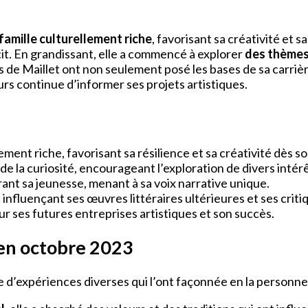
famille culturellement riche
, favorisant sa créativité et s
écit. En grandissant, elle a commencé à explorer
des thèmes
s de Maillet ont non seulement posé les bases de sa carriè
s continue d’informer ses projets artistiques.
ement riche, favorisant sa résilience et sa créativité dès s
de la curiosité, encourageant l’exploration de divers intérê
rant sa jeunesse, menant à sa voix narrative unique.
nfluençant ses œuvres littéraires ultérieures et ses critiq
r ses futures entreprises artistiques et son succès.
’en octobre 2023
e d’expériences diverses qui l’ont façonnée en la personne 