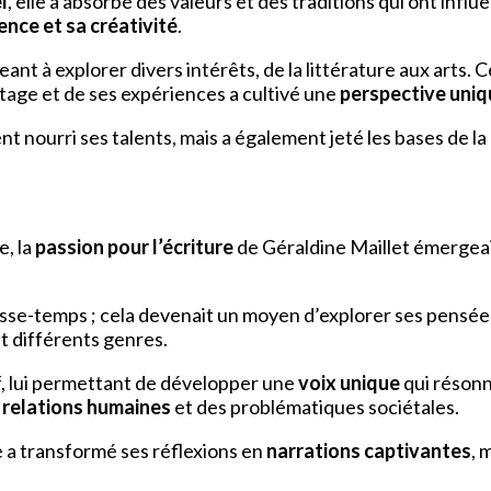
l
, elle a absorbé des valeurs et des traditions qui ont inf
ience et sa créativité
.
ageant à explorer divers intérêts, de la littérature aux art
itage et de ses expériences a cultivé une
perspective uniq
t nourri ses talents, mais a également jeté les bases de la
e, la
passion pour l’écriture
de Géraldine Maillet émerge
asse-temps ; cela devenait un moyen d’explorer ses pensée
nt différents genres.
f, lui permettant de développer une
voix unique
qui résonn
s
relations humaines
et des problématiques sociétales.
 a transformé ses réflexions en
narrations captivantes
, 