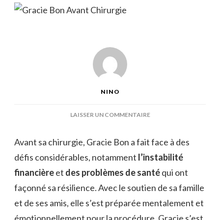
NINO
SUR
LAISSER UN COMMENTAIRE
GRACIE
BON
Avant sa chirurgie, Gracie Bon a fait face à des
AVANT
défis considérables, notamment
l’instabilité
CHIRURGIE
financière
et
des problèmes de santé
qui ont
façonné sa résilience. Avec le soutien de sa famille
et de ses amis, elle s’est préparée mentalement et
émotionnellement pour la procédure. Gracie s’est