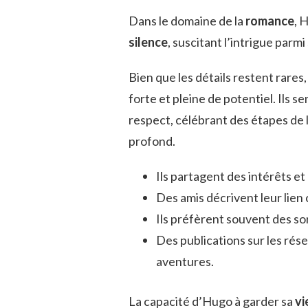
Dans le domaine de la
romance
, 
silence
, suscitant l’intrigue parm
Bien que les détails restent rares,
forte et pleine de potentiel. Ils 
respect, célébrant des étapes de 
profond.
Ils partagent des intérêts 
Des amis décrivent leur lien
Ils préfèrent souvent des s
Des publications sur les rés
aventures.
La capacité d’Hugo à garder sa
vi