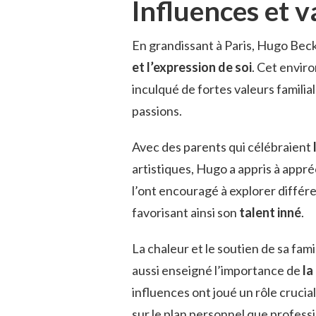
Influences et v
En grandissant à Paris, Hugo Becke
et l’expression de soi
. Cet envir
inculqué de fortes valeurs famili
passions.
Avec des parents qui célébraient
artistiques, Hugo a appris à appréci
l’ont encouragé à explorer différe
favorisant ainsi son
talent inné
.
La chaleur et le soutien de sa fam
aussi enseigné l’importance de
la
influences ont joué un rôle crucia
sur le plan personnel que profess