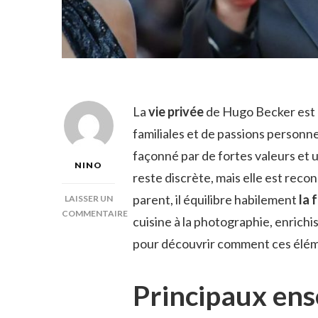
La
vie privée
de Hugo Becker est 
familiales et de passions personn
façonné par de fortes valeurs et 
NINO
reste discrète, mais elle est reco
parent, il équilibre habilement
la 
LAISSER UN
COMMENTAIRE
cuisine à la photographie, enrichis
SUR
pour découvrir comment ces éléme
HUGO
BECKER
VIE
Principaux en
PRIVÉE
ET
FAMILIALE