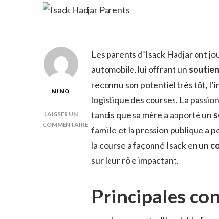
Les parents d’Isack Hadjar ont jo
automobile, lui offrant un
soutien
reconnu son potentiel très tôt, l’
NINO
logistique des courses. La passion 
tandis que sa mère a apporté un
s
LAISSER UN
COMMENTAIRE
famille et la pression publique a 
SUR
la course a façonné Isack en un
co
ISACK
HADJAR
sur leur rôle impactant.
PARENTS
Principales co