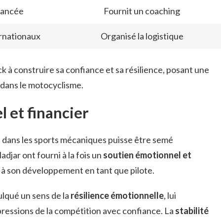
vancée
Fournit un coaching
rnationaux
Organisé la logistique
ck à construire sa confiance et sa résilience, posant une
 dans le motocyclisme.
 et financier
s
dans les sports mécaniques puisse être semé
djar ont fourni à la fois un
soutien émotionnel et
l à son développement en tant que pilote.
culqué un sens de la
résilience émotionnelle
, lui
ressions de la compétition avec confiance. La
stabilité