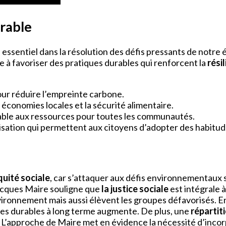
rable
e essentiel dans la résolution des défis pressants de notr
ise à favoriser des pratiques durables qui renforcent la
rési
ur réduire l’empreinte carbone.
économies locales et la sécurité alimentaire.
table aux ressources pour toutes les communautés.
lisation qui permettent aux citoyens d’adopter des habitu
quité sociale
, car s’attaquer aux défis environnementaux
Jacques Maire souligne que
la justice sociale
est intégrale à
ironnement mais aussi élèvent les groupes défavorisés. En
ques durables à long terme augmente. De plus, une
répartit
 L’approche de Maire met en évidence la nécessité d’incorpo