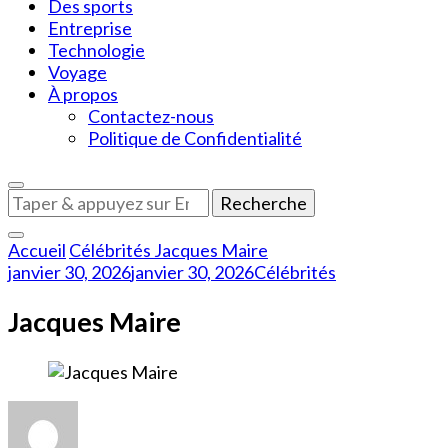
Des sports
Entreprise
Technologie
Voyage
À propos
Contactez-nous
Politique de Confidentialité
Vous
recherchiez
quelque
Accueil
Célébrités
Jacques Maire
chose
janvier 30, 2026
janvier 30, 2026
Célébrités
?
Jacques Maire
sur
Jacques