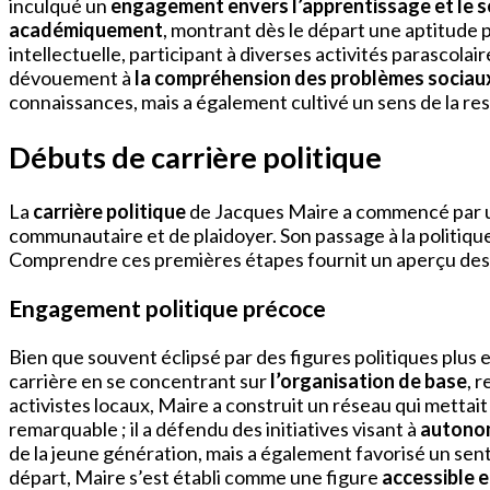
inculqué un
engagement envers l’apprentissage et le s
académiquement
, montrant dès le départ une aptitude
intellectuelle, participant à diverses activités parascola
dévouement à
la compréhension des problèmes sociau
connaissances, mais a également cultivé un sens de la r
Débuts de carrière politique
La
carrière politique
de Jacques Maire a commencé par une
communautaire et de plaidoyer. Son passage à la politiqu
Comprendre ces premières étapes fournit un aperçu des 
Engagement politique précoce
Bien que souvent éclipsé par des figures politiques plus 
carrière en se concentrant sur
l’organisation de base
, 
activistes locaux, Maire a construit un réseau qui mettait
remarquable ; il a défendu des initiatives visant à
autonom
de la jeune génération, mais a également favorisé un se
départ, Maire s’est établi comme une figure
accessible e