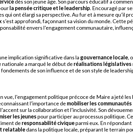
ervice
dès son jeune âge. Son parcours éducatif a commencé
 pour
la pensée critique et le leadership
. Encouragé par se
ires qui ont élargi sa perspective. Au fur et à mesure qu’il 
x
s’est approfondi, façonnant sa vision du monde. Cette pé
esponsabilité envers l’engagement communautaire, influenç
 implication significative dans la
gouvernance locale
, 
e nationale a marqué le début de
réalisations législatives
fondements de son influence et de son style de leadershi
en vue, l’engagement politique précoce de Maire a jeté les
reconnaissant l’importance de
mobiliser les communautés
 l’accent sur la collaboration et l’inclusivité. Son dévouem
iser les jeunes
pour participer au processus politique. 
ntiment de
responsabilité civique
parmi eux. En répondant 
t relatable
dans la politique locale, préparant le terrain po