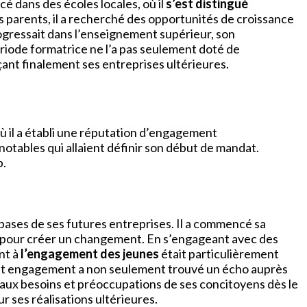
 dans des écoles locales, où il
s’est distingué
s parents, il a recherché des opportunités de croissance
progressait dans l’enseignement supérieur, son
riode formatrice ne l’a pas seulement doté de
ant finalement ses entreprises ultérieures.
où il a établi une réputation d’engagement
notables qui allaient définir son début de mandat.
p.
 bases de ses futures entreprises. Il a commencé sa
pour créer un changement. En s’engageant avec des
ent à
l’engagement des jeunes
était particulièrement
Cet engagement a non seulement trouvé un écho auprès
aux besoins et préoccupations de ses concitoyens dès le
ur ses réalisations ultérieures.