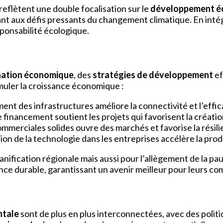
 reflètent une double focalisation sur le
développement é
ant aux défis pressants du changement climatique. En intég
esponsabilité écologique.
nation économique
, des
stratégies de développement
ef
imuler la croissance économique :
ent des infrastructures améliore la connectivité et l’effic
 financement soutient les projets qui favorisent la créat
 commerciales solides ouvre des marchés et favorise la rési
ion de la technologie dans les entreprises accélère la produ
anification régionale mais aussi pour l’allègement de la pa
ce durable, garantissant un avenir meilleur pour leurs c
ntale
sont de plus en plus interconnectées, avec des polit