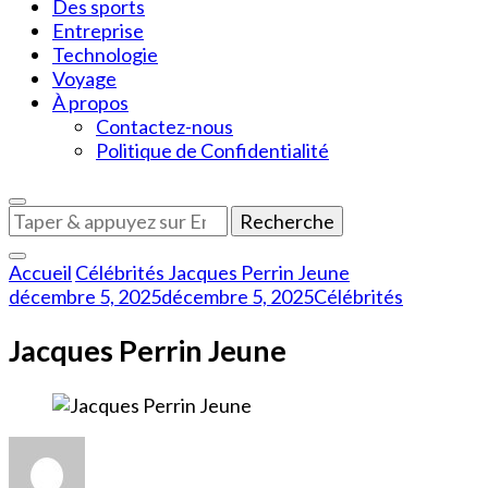
Des sports
Entreprise
Technologie
Voyage
À propos
Contactez-nous
Politique de Confidentialité
Vous
recherchiez
quelque
Accueil
Célébrités
Jacques Perrin Jeune
chose
décembre 5, 2025
décembre 5, 2025
Célébrités
?
Jacques Perrin Jeune
sur
Jacques