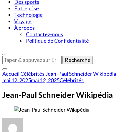
Des sports
Entreprise
Technologie
Voyage
À propos
Contactez-nous
Politique de Confidentialité
Vous
recherchiez
quelque
Accueil
Célébrités
Jean-Paul Schneider Wikipédia
chose
mai 12, 2025
mai 12, 2025
Célébrités
?
Jean-Paul Schneider Wikipédia
sur
Jean-