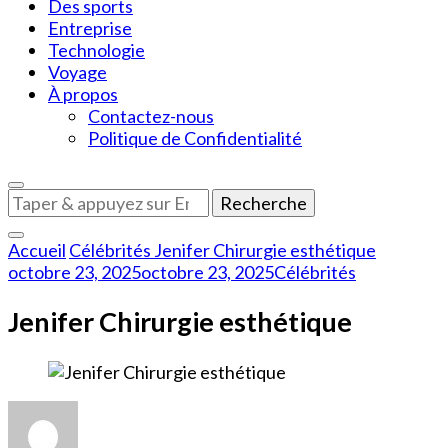
Des sports
Entreprise
Technologie
Voyage
À propos
Contactez-nous
Politique de Confidentialité
Vous
recherchiez
quelque
Accueil
Célébrités
Jenifer Chirurgie esthétique
chose
octobre 23, 2025
octobre 23, 2025
Célébrités
?
Jenifer Chirurgie esthétique
sur
Jenifer