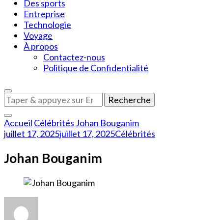
Des sports
Entreprise
Technologie
Voyage
À propos
Contactez-nous
Politique de Confidentialité
Vous
recherchiez
quelque
Accueil
Célébrités
Johan Bouganim
chose
juillet 17, 2025
juillet 17, 2025
Célébrités
?
Johan Bouganim
sur
Johan