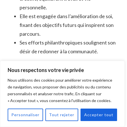
personnelle.
Elle est engagée dans l’amélioration de soi,
fixant des objectifs futurs qui inspirent son
parcours.
Ses efforts philanthropiques soulignent son
désir de redonner à la communauté.
À travers ces aspects, Julia met en avant
Nous respectons votre vie privée
l’importance de nourrir les relations et de
Nous utilisons des cookies pour améliorer votre expérience
favoriser sa croissance personnelle, faisant d’elle
de navigation, vous proposer des publicités ou du contenu
une figure inspirante, tant à l’écran qu’en dehors.
personnalisés et analyser notre trafic. En cliquant sur
« Accepter tout », vous consentez à l'utilisation de cookies.
Le rôle d’une personnalité
Personnaliser
Tout rejeter
Accepter tout
publique pendant la