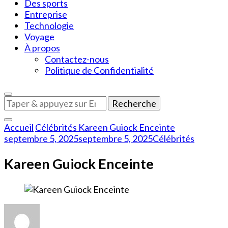
Des sports
Entreprise
Technologie
Voyage
À propos
Contactez-nous
Politique de Confidentialité
Vous
recherchiez
quelque
Accueil
Célébrités
Kareen Guiock Enceinte
chose
septembre 5, 2025
septembre 5, 2025
Célébrités
?
Kareen Guiock Enceinte
sur
Kareen