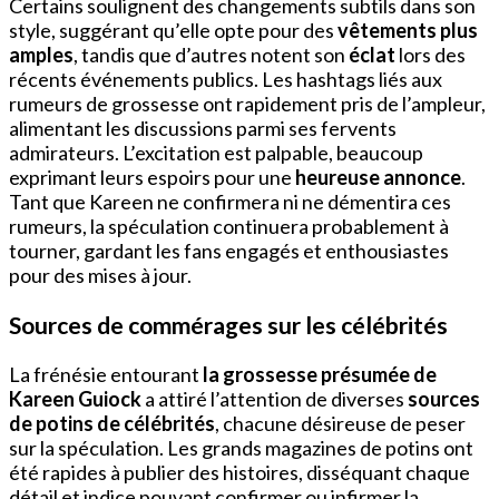
Certains soulignent des changements subtils dans son
style, suggérant qu’elle opte pour des
vêtements plus
amples
, tandis que d’autres notent son
éclat
lors des
récents événements publics. Les hashtags liés aux
rumeurs de grossesse ont rapidement pris de l’ampleur,
alimentant les discussions parmi ses fervents
admirateurs. L’excitation est palpable, beaucoup
exprimant leurs espoirs pour une
heureuse annonce
.
Tant que Kareen ne confirmera ni ne démentira ces
rumeurs, la spéculation continuera probablement à
tourner, gardant les fans engagés et enthousiastes
pour des mises à jour.
Sources de commérages sur les célébrités
La frénésie entourant
la grossesse présumée de
Kareen Guiock
a attiré l’attention de diverses
sources
de potins de célébrités
, chacune désireuse de peser
sur la spéculation. Les grands magazines de potins ont
été rapides à publier des histoires, disséquant chaque
détail et indice pouvant confirmer ou infirmer la