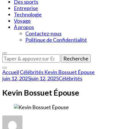
Des sports
Entreprise
Technologie
Voyage
À propos
Contactez-nous
Politique de Confidentialité
Vous
recherchiez
quelque
Accueil
Célébrités
Kevin Bossuet Épouse
chose
juin 12, 2025
juin 12, 2025
Célébrités
?
Kevin Bossuet Épouse
sur
Kevin