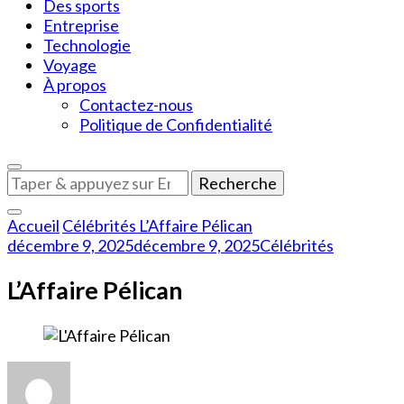
Des sports
Entreprise
Technologie
Voyage
À propos
Contactez-nous
Politique de Confidentialité
Vous
recherchiez
quelque
Accueil
Célébrités
L’Affaire Pélican
chose
décembre 9, 2025
décembre 9, 2025
Célébrités
?
L’Affaire Pélican
sur
L’Affaire