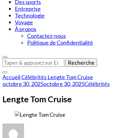
Des sports
Entreprise
Technologie
Voyage
À propos
Contactez-nous
Politique de Confidentialité
Vous
recherchiez
quelque
Accueil
Célébrités
Lengte Tom Cruise
chose
octobre 30, 2025
octobre 30, 2025
Célébrités
?
Lengte Tom Cruise
sur
Lengte