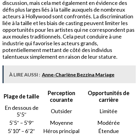
discussion, mais cela met également en évidence des
défis plus larges liés à la taille auxquels de nombreux
acteurs à Hollywood sont confrontés. La discrimination
liée à la taille et les biais de casting peuvent limiter les
opportunités pour les artistes qui ne correspondent pas
aux moules traditionnels. Cela peut conduire à une
industrie qui favorise les acteurs grands,
potentiellement mettant de côté des individus
talentueux simplement en raison de leur stature.
À LIRE AUSSI :
Anne-Charlène Bezzina Mariage
Perception
Opportunités de
Plage de taille
courante
carrière
En dessous de
Outsider
Limitée
5’5″
5’5″ – 5’9″
Moyenne
Modérée
5’10” – 6’2″
Héros principal
Étendue