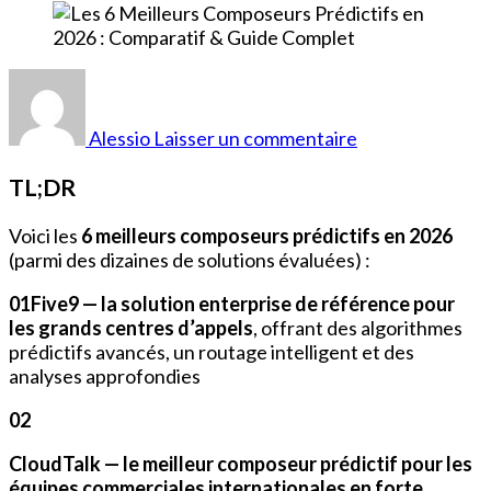
sur
Les
6
Alessio
Laisser un commentaire
Meilleurs
Composeurs
TL;DR
Prédictifs
en
Voici les
6 meilleurs composeurs prédictifs en 2026
2026
(parmi des dizaines de solutions évaluées) :
:
Comparatif
01Five9 — la solution enterprise de référence pour
&
les grands centres d’appels
, offrant des algorithmes
Guide
prédictifs avancés, un routage intelligent et des
Complet
analyses approfondies
02
CloudTalk — le meilleur composeur prédictif pour les
équipes commerciales internationales en forte