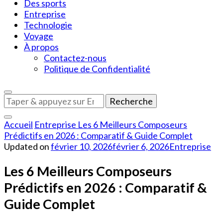
Des sports
Entreprise
Technologie
Voyage
À propos
Contactez-nous
Politique de Confidentialité
Vous
recherchiez
quelque
Accueil
Entreprise
Les 6 Meilleurs Composeurs
chose
Prédictifs en 2026 : Comparatif & Guide Complet
?
Updated on
février 10, 2026
février 6, 2026
Entreprise
Les 6 Meilleurs Composeurs
Prédictifs en 2026 : Comparatif &
Guide Complet