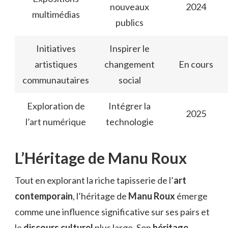
nouveaux
2024
multimédias
publics
Initiatives
Inspirer le
artistiques
changement
En cours
communautaires
social
Exploration de
Intégrer la
2025
l’art numérique
technologie
L’Héritage de Manu Roux
Tout en explorant la riche tapisserie de l’
art
contemporain
, l’héritage de
Manu Roux
émerge
comme une influence significative sur ses pairs et
le
discours culturel
plus large. Son
héritage