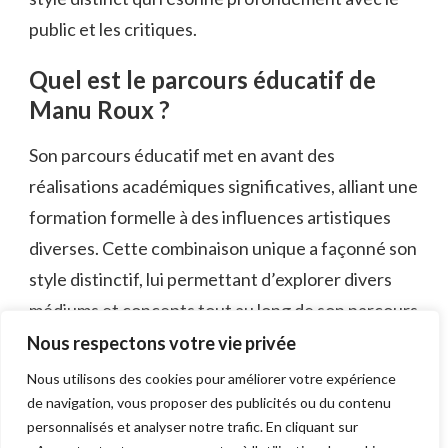
public et les critiques.
Quel est le parcours éducatif de
Manu Roux ?
Son parcours éducatif met en avant des
réalisations académiques significatives, alliant une
formation formelle à des influences artistiques
diverses. Cette combinaison unique a façonné son
style distinctif, lui permettant d’explorer divers
médiums et concepts tout au long de son parcours
artistique en évolution.
Nous respectons votre vie privée
Nous utilisons des cookies pour améliorer votre expérience
Conclusion
de navigation, vous proposer des publicités ou du contenu
personnalisés et analyser notre trafic. En cliquant sur
Le
parcours artistique
de Manu Roux transcende